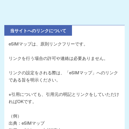
当サイトへのリンクについて
eSIMマップは、原則リンクフリーです。
リンクを行う場合の許可や連絡は必要ありません。
リンクの設定をされる際は、「eSIMマップ」へのリンク
である旨を明示ください。
※引用についても、引用元の明記とリンクをしていただけ
ればOKです。
（例）
出典：eSIMマップ