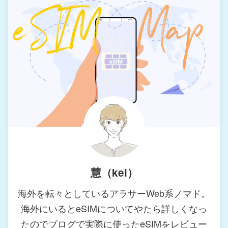
慧（kei）
海外を転々としているアラサーWeb系ノマド。
海外にいるとeSIMについてやたら詳しくなっ
たのでブログで実際に使ったeSIMをレビュー