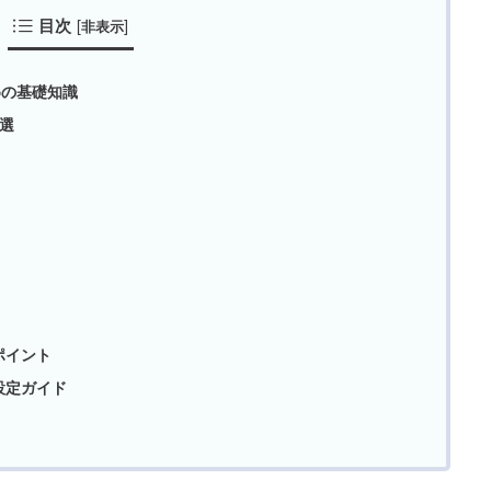
目次
[
]
非表示
めの基礎知識
5選
）
ポイント
設定ガイド